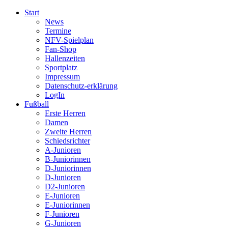
Start
News
Termine
NFV-Spielplan
Fan-Shop
Hallenzeiten
Sportplatz
Impressum
Datenschutz-erklärung
LogIn
Fußball
Erste Herren
Damen
Zweite Herren
Schiedsrichter
A-Junioren
B-Juniorinnen
D-Juniorinnen
D-Junioren
D2-Junioren
E-Junioren
E-Juniorinnen
F-Junioren
G-Junioren