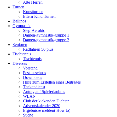
Alte Herren
Turnen
Kunstturnen
Eltern-Kind-Turnen
Ballinos
Gymnastik
Step-Aerobic
Damen-gymnastik-gruppe 1
Damen-gymnastik-gruppe 2
Senioren
Radfahren 50 plus
Tischtennis
Tischtennis
Diverses
Vorstand
Festausschuss
Downloads
Hilfe zum Erstellen eines Beitrages
Thekendienst
Antrag auf Spielerlaubnis
WLAN
Club der kickenden Dichter
Adventskalender 2020
Ergebnisse melden( How to)
Suche