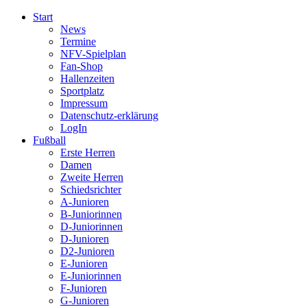
Start
News
Termine
NFV-Spielplan
Fan-Shop
Hallenzeiten
Sportplatz
Impressum
Datenschutz-erklärung
LogIn
Fußball
Erste Herren
Damen
Zweite Herren
Schiedsrichter
A-Junioren
B-Juniorinnen
D-Juniorinnen
D-Junioren
D2-Junioren
E-Junioren
E-Juniorinnen
F-Junioren
G-Junioren