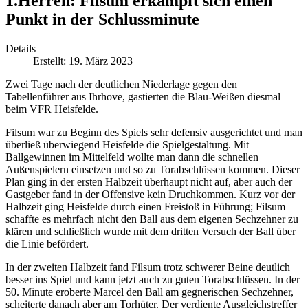
1.Herren: Filsum erkämpft sich einen
Punkt in der Schlussminute
Details
Erstellt: 19. März 2023
Zwei Tage nach der deutlichen Niederlage gegen den
Tabellenführer aus Ihrhove, gastierten die Blau-Weißen diesmal
beim VFR Heisfelde.
Filsum war zu Beginn des Spiels sehr defensiv ausgerichtet und man
überließ überwiegend Heisfelde die Spielgestaltung. Mit
Ballgewinnen im Mittelfeld wollte man dann die schnellen
Außenspielern einsetzen und so zu Torabschlüssen kommen. Dieser
Plan ging in der ersten Halbzeit überhaupt nicht auf, aber auch der
Gastgeber fand in der Offensive kein Druchkommen. Kurz vor der
Halbzeit ging Heisfelde durch einen Freistoß in Führung; Filsum
schaffte es mehrfach nicht den Ball aus dem eigenen Sechzehner zu
klären und schließlich wurde mit dem dritten Versuch der Ball über
die Linie befördert.
In der zweiten Halbzeit fand Filsum trotz schwerer Beine deutlich
besser ins Spiel und kann jetzt auch zu guten Torabschlüssen. In der
50. Minute eroberte Marcel den Ball am gegnerischen Sechzehner,
scheiterte danach aber am Torhüter. Der verdiente Ausgleichstreffer