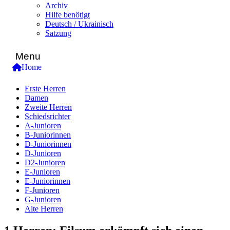
Archiv
Hilfe benötigt
Deutsch / Ukrainisch
Satzung
Menu
Home
Erste Herren
Damen
Zweite Herren
Schiedsrichter
A-Junioren
B-Juniorinnen
D-Juniorinnen
D-Junioren
D2-Junioren
E-Junioren
E-Juniorinnen
F-Junioren
G-Junioren
Alte Herren