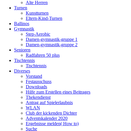
Alte Herren
Turnen
Kunstturnen
Eltern-Kind-Turnen
Ballinos
Gymnastik
Step-Aerobic
Damen-gymnastik-gruppe 1
Damen-gymnastik-gruppe 2
Senioren
Radfahren 50 plus
Tischtennis
Tischtennis
Diverses
Vorstand
Festausschuss
Downloads
Hilfe zum Erstellen eines Beitrages
Thekendienst
Antrag auf Spielerlaubnis
WLAN
Club der kickenden Dichter
Adventskalender 2020
Ergebnisse melden( How to)
Suche