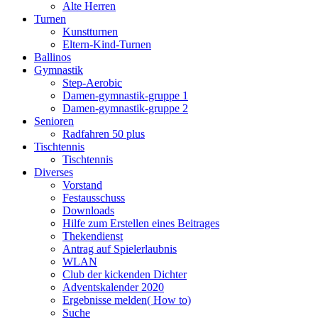
Alte Herren
Turnen
Kunstturnen
Eltern-Kind-Turnen
Ballinos
Gymnastik
Step-Aerobic
Damen-gymnastik-gruppe 1
Damen-gymnastik-gruppe 2
Senioren
Radfahren 50 plus
Tischtennis
Tischtennis
Diverses
Vorstand
Festausschuss
Downloads
Hilfe zum Erstellen eines Beitrages
Thekendienst
Antrag auf Spielerlaubnis
WLAN
Club der kickenden Dichter
Adventskalender 2020
Ergebnisse melden( How to)
Suche