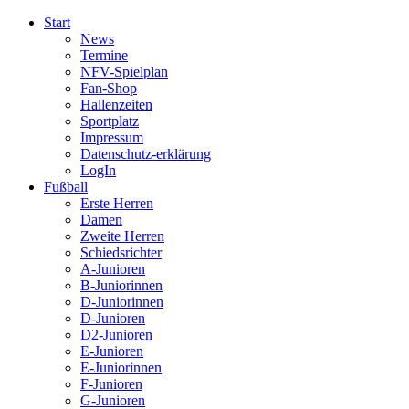
Start
News
Termine
NFV-Spielplan
Fan-Shop
Hallenzeiten
Sportplatz
Impressum
Datenschutz-erklärung
LogIn
Fußball
Erste Herren
Damen
Zweite Herren
Schiedsrichter
A-Junioren
B-Juniorinnen
D-Juniorinnen
D-Junioren
D2-Junioren
E-Junioren
E-Juniorinnen
F-Junioren
G-Junioren