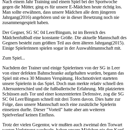
Nach einem Jahr Training und einem Spiel bei der Sportwoche
gegen die Mütter, ging es für unsere E-Mädchen heute richtig los.
Man sollte erwähnen, dass unsere Mädchen alle dem jüngeren
Jahrgang(2016) angehören und sie in dieser Besetzung noch nie
zusammengespielt haben.
Der Gegner, SG SC 04 Leer/Bingum, ist im Bereich des
Mädchenfußball eine konstante Größe. Die aktuelle Mannschaft des
Gegners besteht zum größten Teil aus dem älteren Jahrgang(2015).
Einige Spielerinnen spielen sogar in der Auswahlmannschaft mit.
Zum Spiel...
Nachdem der Trainer und einige Spielerinen von der SG in Leer
von einer defekten Bahnschranke aufgehalten wurden, begann das
Spiel mit etwa 30 Minuten Verspätung. Hochmotiviert starteten
unsere Spielerin in das Spiel. Doch man merkte relativ schnell den
Altersunterschied und die fußballerische Erfahrung. Mit platzierten
Schüssen aufs Tor und einer konzentrierten Defensive, zog die SG
SC 04 Leer/Bingum schnell mit drei Toren davon. Dies hatte zur
Folge, dass unsere Mannschaft noch eine zusätzliche Spielerin
einsetzen durfte. Dieser "Vorteil" hatte aber am weiteren
Spielverlauf keinen Einfluss.
Trotz der vielen Gegentor, wir mußten auch zweimal den Torwart
wegen Verletzung wechseln, haben unsere Mädchen nie den Kopf