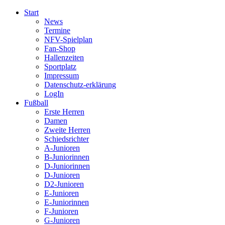
Start
News
Termine
NFV-Spielplan
Fan-Shop
Hallenzeiten
Sportplatz
Impressum
Datenschutz-erklärung
LogIn
Fußball
Erste Herren
Damen
Zweite Herren
Schiedsrichter
A-Junioren
B-Juniorinnen
D-Juniorinnen
D-Junioren
D2-Junioren
E-Junioren
E-Juniorinnen
F-Junioren
G-Junioren