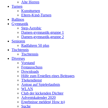
Alte Herren
Turnen
Kunstturnen
Eltern-Kind-Turnen
Ballinos
Gymnastik
Step-Aerobic
Damen-gymnastik-gruppe 1
Damen-gymnastik-gruppe 2
Senioren
Radfahren 50 plus
Tischtennis
Tischtennis
Diverses
Vorstand
Festausschuss
Downloads
Hilfe zum Erstellen eines Beitrages
Thekendienst
Antrag auf Spielerlaubnis
WLAN
Club der kickenden Dichter
Adventskalender 2020
Ergebnisse melden( How to)
Suche