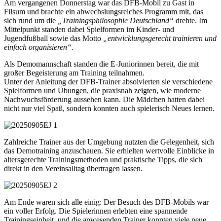
Am vergangenen Donnerstag war das DFB-Mobil zu Gast in
Filsum und brachte ein abwechslungsreiches Programm mit, das
sich rund um die
„Trainingsphilosophie Deutschland“
drehte. Im
Mittelpunkt standen dabei Spielformen im Kinder- und
Jugendfußball sowie das Motto
„entwicklungsgerecht trainieren und
einfach organisieren“
.
Als Demomannschaft standen die E-Juniorinnen bereit, die mit
großer Begeisterung am Training teilnahmen.
Unter der Anleitung der DFB-Trainer absolvierten sie verschiedene
Spielformen und Übungen, die praxisnah zeigten, wie moderne
Nachwuchsförderung aussehen kann. Die Mädchen hatten dabei
nicht nur viel Spaß, sondern konnten auch spielerisch Neues lernen.
Zahlreiche Trainer aus der Umgebung nutzten die Gelegenheit, sich
das Demotraining anzuschauen. Sie erhielten wertvolle Einblicke in
altersgerechte Trainingsmethoden und praktische Tipps, die sich
direkt in den Vereinsalltag übertragen lassen.
Am Ende waren sich alle einig: Der Besuch des DFB-Mobils war
ein voller Erfolg. Die Spielerinnen erlebten eine spannende
Trainingseinheit, und die anwesenden Trainer konnten viele neue