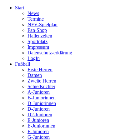
Start
News
Termine
NFV-Spielplan
Fan-Shop
Hallenzeiten
Sportplatz
Impressum
Datenschutz-erklärung
LogIn
Fußball
Erste Herren
Damen
Zweite Herren
Schiedsrichter
A-Junioren
B-Juniorinnen
D-Juniorinnen
D-Junioren
D2-Junioren
E-Junioren
E-Juniorinnen
F-Junioren
G-Junioren