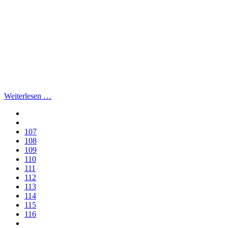
Weiterlesen …
107
108
109
110
111
112
113
114
115
116