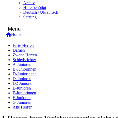
Archiv
Hilfe benötigt
Deutsch / Ukrainisch
Satzung
Menu
Home
Erste Herren
Damen
Zweite Herren
Schiedsrichter
A-Junioren
B-Juniorinnen
D-Juniorinnen
D-Junioren
D2-Junioren
E-Junioren
E-Juniorinnen
F-Junioren
G-Junioren
Alte Herren