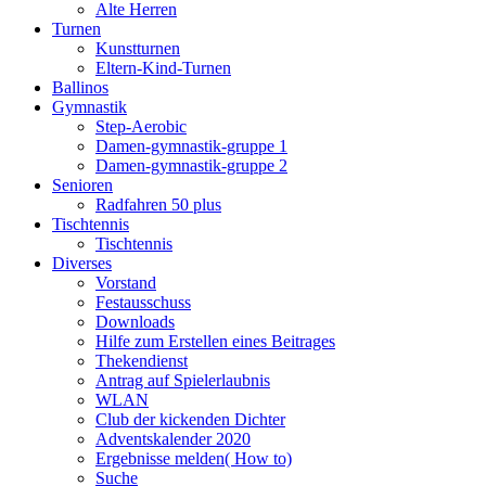
Alte Herren
Turnen
Kunstturnen
Eltern-Kind-Turnen
Ballinos
Gymnastik
Step-Aerobic
Damen-gymnastik-gruppe 1
Damen-gymnastik-gruppe 2
Senioren
Radfahren 50 plus
Tischtennis
Tischtennis
Diverses
Vorstand
Festausschuss
Downloads
Hilfe zum Erstellen eines Beitrages
Thekendienst
Antrag auf Spielerlaubnis
WLAN
Club der kickenden Dichter
Adventskalender 2020
Ergebnisse melden( How to)
Suche