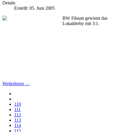
Details
Erstellt: 05. Juni 2005
BW Filsum gewinnt das
Lokalderby mit 3:1.
Weiterlesen …
110
111
112
113
114
115