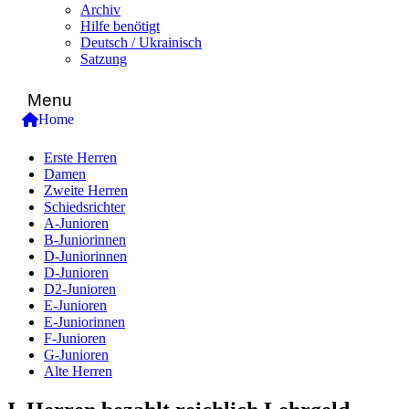
Archiv
Hilfe benötigt
Deutsch / Ukrainisch
Satzung
Menu
Home
Erste Herren
Damen
Zweite Herren
Schiedsrichter
A-Junioren
B-Juniorinnen
D-Juniorinnen
D-Junioren
D2-Junioren
E-Junioren
E-Juniorinnen
F-Junioren
G-Junioren
Alte Herren