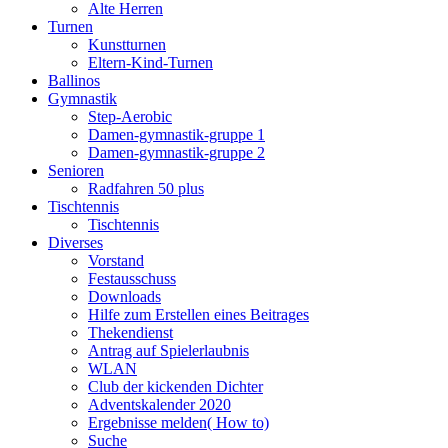
Alte Herren
Turnen
Kunstturnen
Eltern-Kind-Turnen
Ballinos
Gymnastik
Step-Aerobic
Damen-gymnastik-gruppe 1
Damen-gymnastik-gruppe 2
Senioren
Radfahren 50 plus
Tischtennis
Tischtennis
Diverses
Vorstand
Festausschuss
Downloads
Hilfe zum Erstellen eines Beitrages
Thekendienst
Antrag auf Spielerlaubnis
WLAN
Club der kickenden Dichter
Adventskalender 2020
Ergebnisse melden( How to)
Suche