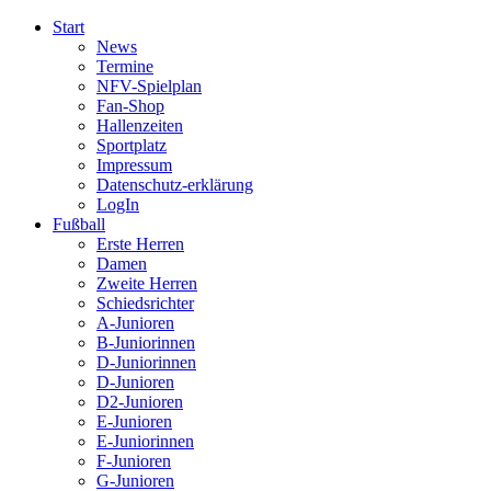
Start
News
Termine
NFV-Spielplan
Fan-Shop
Hallenzeiten
Sportplatz
Impressum
Datenschutz-erklärung
LogIn
Fußball
Erste Herren
Damen
Zweite Herren
Schiedsrichter
A-Junioren
B-Juniorinnen
D-Juniorinnen
D-Junioren
D2-Junioren
E-Junioren
E-Juniorinnen
F-Junioren
G-Junioren