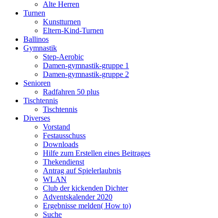
Alte Herren
Turnen
Kunstturnen
Eltern-Kind-Turnen
Ballinos
Gymnastik
Step-Aerobic
Damen-gymnastik-gruppe 1
Damen-gymnastik-gruppe 2
Senioren
Radfahren 50 plus
Tischtennis
Tischtennis
Diverses
Vorstand
Festausschuss
Downloads
Hilfe zum Erstellen eines Beitrages
Thekendienst
Antrag auf Spielerlaubnis
WLAN
Club der kickenden Dichter
Adventskalender 2020
Ergebnisse melden( How to)
Suche