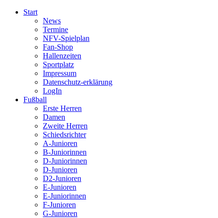
Start
News
Termine
NFV-Spielplan
Fan-Shop
Hallenzeiten
Sportplatz
Impressum
Datenschutz-erklärung
LogIn
Fußball
Erste Herren
Damen
Zweite Herren
Schiedsrichter
A-Junioren
B-Juniorinnen
D-Juniorinnen
D-Junioren
D2-Junioren
E-Junioren
E-Juniorinnen
F-Junioren
G-Junioren