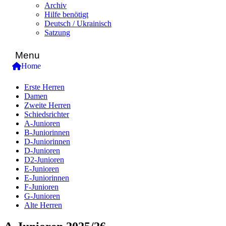
Archiv
Hilfe benötigt
Deutsch / Ukrainisch
Satzung
Menu
Home
Erste Herren
Damen
Zweite Herren
Schiedsrichter
A-Junioren
B-Juniorinnen
D-Juniorinnen
D-Junioren
D2-Junioren
E-Junioren
E-Juniorinnen
F-Junioren
G-Junioren
Alte Herren