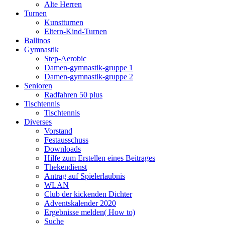
Alte Herren
Turnen
Kunstturnen
Eltern-Kind-Turnen
Ballinos
Gymnastik
Step-Aerobic
Damen-gymnastik-gruppe 1
Damen-gymnastik-gruppe 2
Senioren
Radfahren 50 plus
Tischtennis
Tischtennis
Diverses
Vorstand
Festausschuss
Downloads
Hilfe zum Erstellen eines Beitrages
Thekendienst
Antrag auf Spielerlaubnis
WLAN
Club der kickenden Dichter
Adventskalender 2020
Ergebnisse melden( How to)
Suche