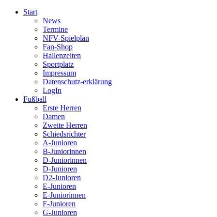
Start
News
Termine
NFV-Spielplan
Fan-Shop
Hallenzeiten
Sportplatz
Impressum
Datenschutz-erklärung
LogIn
Fußball
Erste Herren
Damen
Zweite Herren
Schiedsrichter
A-Junioren
B-Juniorinnen
D-Juniorinnen
D-Junioren
D2-Junioren
E-Junioren
E-Juniorinnen
F-Junioren
G-Junioren