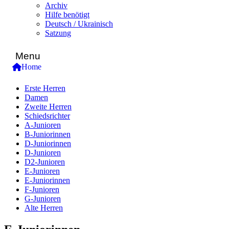
Archiv
Hilfe benötigt
Deutsch / Ukrainisch
Satzung
Menu
Home
Erste Herren
Damen
Zweite Herren
Schiedsrichter
A-Junioren
B-Juniorinnen
D-Juniorinnen
D-Junioren
D2-Junioren
E-Junioren
E-Juniorinnen
F-Junioren
G-Junioren
Alte Herren