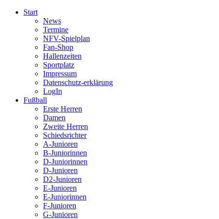
Start
News
Termine
NFV-Spielplan
Fan-Shop
Hallenzeiten
Sportplatz
Impressum
Datenschutz-erklärung
LogIn
Fußball
Erste Herren
Damen
Zweite Herren
Schiedsrichter
A-Junioren
B-Juniorinnen
D-Juniorinnen
D-Junioren
D2-Junioren
E-Junioren
E-Juniorinnen
F-Junioren
G-Junioren