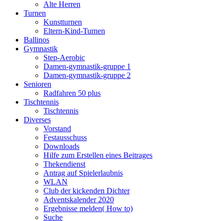
Alte Herren
Turnen
Kunstturnen
Eltern-Kind-Turnen
Ballinos
Gymnastik
Step-Aerobic
Damen-gymnastik-gruppe 1
Damen-gymnastik-gruppe 2
Senioren
Radfahren 50 plus
Tischtennis
Tischtennis
Diverses
Vorstand
Festausschuss
Downloads
Hilfe zum Erstellen eines Beitrages
Thekendienst
Antrag auf Spielerlaubnis
WLAN
Club der kickenden Dichter
Adventskalender 2020
Ergebnisse melden( How to)
Suche