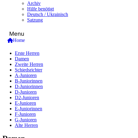
Archiv
Hilfe benötigt
Deutsch / Ukrainisch
Satzung
Menu
Home
Erste Herren
Damen
Zweite Herren
Schiedsrichter
A-Junioren
B-Juniorinnen
D-Juniorinnen
D-Junioren
D2-Junioren
E-Junioren
E-Juniorinnen
F-Junioren
G-Junioren
Alte Herren