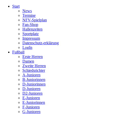
Start
News
Termine
NFV-Spielplan
Fan-Shop
Hallenzeiten
Sportplatz
Impressum
Datenschutz-erklärung
LogIn
Fußball
Erste Herren
Damen
Zweite Herren
Schiedsrichter
A-Junioren
B-Juniorinnen
D-Juniorinnen
D-Junioren
D2-Junioren
E-Junioren
E-Juniorinnen
F-Junioren
G-Junioren