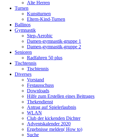
Alte Herren
Turnen
Kunstturnen
Eltern-Kind-Turnen
Ballinos
Gymnastik
Step-Aerobic
Damen-gymnastik-gruppe 1
Damen-gymnastik-gruppe 2
Senioren
Radfahren 50 plus
Tischtennis
Tischtennis
Diverses
Vorstand
Festausschuss
Downloads
Hilfe zum Erstellen eines Beitrages
Thekendienst
Antrag auf Spielerlaubnis
WLAN
Club der kickenden Dichter
Adventskalender 2020
Ergebnisse melden( How to)
Suche