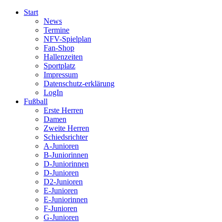
Start
News
Termine
NFV-Spielplan
Fan-Shop
Hallenzeiten
Sportplatz
Impressum
Datenschutz-erklärung
LogIn
Fußball
Erste Herren
Damen
Zweite Herren
Schiedsrichter
A-Junioren
B-Juniorinnen
D-Juniorinnen
D-Junioren
D2-Junioren
E-Junioren
E-Juniorinnen
F-Junioren
G-Junioren