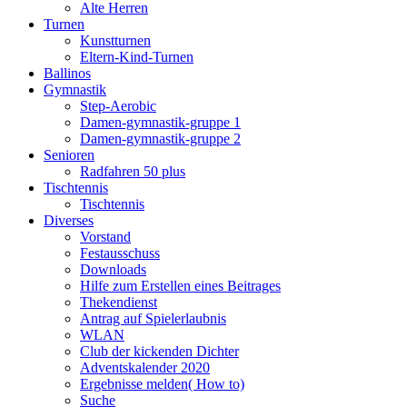
Alte Herren
Turnen
Kunstturnen
Eltern-Kind-Turnen
Ballinos
Gymnastik
Step-Aerobic
Damen-gymnastik-gruppe 1
Damen-gymnastik-gruppe 2
Senioren
Radfahren 50 plus
Tischtennis
Tischtennis
Diverses
Vorstand
Festausschuss
Downloads
Hilfe zum Erstellen eines Beitrages
Thekendienst
Antrag auf Spielerlaubnis
WLAN
Club der kickenden Dichter
Adventskalender 2020
Ergebnisse melden( How to)
Suche