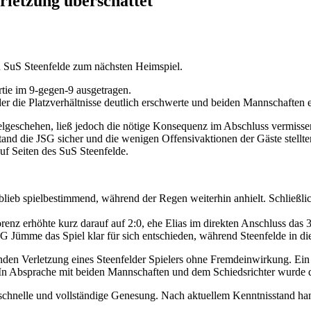
rletzung überschattet
SuS Steenfelde zum nächsten Heimspiel.
tie im 9-gegen-9 ausgetragen.
der die Platzverhältnisse deutlich erschwerte und beiden Mannschaften e
geschehen, ließ jedoch die nötige Konsequenz im Abschluss vermissen. 
stand die JSG sicher und die wenigen Offensivaktionen der Gäste stellt
uf Seiten des SuS Steenfelde.
blieb spielbestimmend, während der Regen weiterhin anhielt. Schließl
renz erhöhte kurz darauf auf 2:0, ehe Elias im direkten Anschluss das 3
SG Jümme das Spiel klar für sich entschieden, während Steenfelde in d
nden Verletzung eines Steenfelder Spielers ohne Fremdeinwirkung. Ein
In Absprache mit beiden Mannschaften und dem Schiedsrichter wurde di
 schnelle und vollständige Genesung. Nach aktuellem Kenntnisstand ha