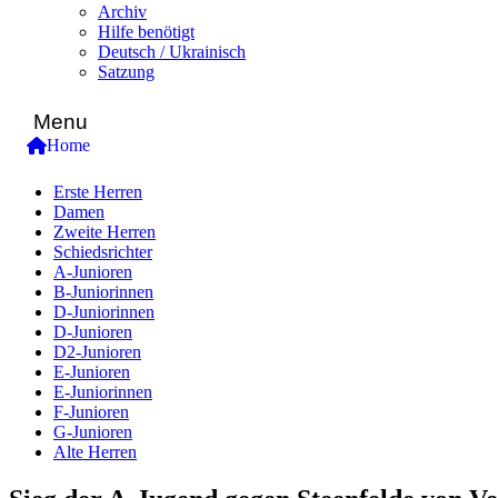
Archiv
Hilfe benötigt
Deutsch / Ukrainisch
Satzung
Menu
Home
Erste Herren
Damen
Zweite Herren
Schiedsrichter
A-Junioren
B-Juniorinnen
D-Juniorinnen
D-Junioren
D2-Junioren
E-Junioren
E-Juniorinnen
F-Junioren
G-Junioren
Alte Herren