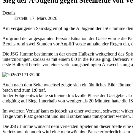
Sieg der A-Jugend gegen Steenfelde von Ve
Details
Erstellt: 17. März 2026
Am vergangenen Samstag empfing die A-Jugend der JSG Jümme den 
Aufgrund der angespannten Personalsituation der Gäste wurde die Par
Bereits rund zwei Stunden vor Anpfiff setzte anhaltender Regen ein, 
Die JSG Jümme bestimmte in der ersten Halbzeit weitgehend das Spiel
unterzubringen, sodass es mit einem 0:0 in die Pause ging. Defensiv 
erste Halbzeit bereits von einer verletzungsbedingten Auswechslung a
Auch nach dem Seitenwechsel zeigte sich ein ähnliches Bild: Jümme 
brach und zum 1:0 traf.
In der Folge entwickelte sich eine druckvolle Phase der Gastgeber: Lo
endgültig auf Sieg. Innerhalb von weniger als 20 Minuten hatte die J
Im weiteren Verlauf kam es jedoch zu einer weiteren, schwerer wirke
Trage vom Platz gebracht und ins Krankenhaus transportiert werden. 
Die JSG Jümme wünscht dem verletzten Spieler an dieser Stelle eine
Verletzung, dennoch wird eine mehrwöchige Pause erforderlich sein.