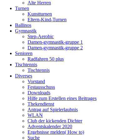
Alte Herren
Turnen
Kunstturnen
Eltern-Kind-Turnen
Ballinos
Gymnastik
Step-Aerobic
Damen-gymnastik-gruppe 1
Damen-gymnastik-gruppe 2
Senioren
Radfahren 50 plus
Tischtennis
Tischtennis
Diverses
Vorstand
Festausschuss
Downloads
Hilfe zum Erstellen eines Beitrages
Thekendienst
Antrag auf Spielerlaubnis
WLAN
Club der kickenden Dichter
Adventskalender 2020
Ergebnisse melden( How to)
Suche