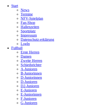
Start
News
Termine
NFV-Spielplan
Fan-Shop
Hallenzeiten
Sportplatz
Impressum
Datenschutz-erklärung
LogIn
Fußball
Erste Herren
Damen
Zweite Herren
Schiedsrichter
A-Junioren
B-Juniorinnen
D-Juniorinnen
D-Junioren
D2-Junioren
E-Junioren
E-Juniorinnen
F-Junioren
G-Junioren