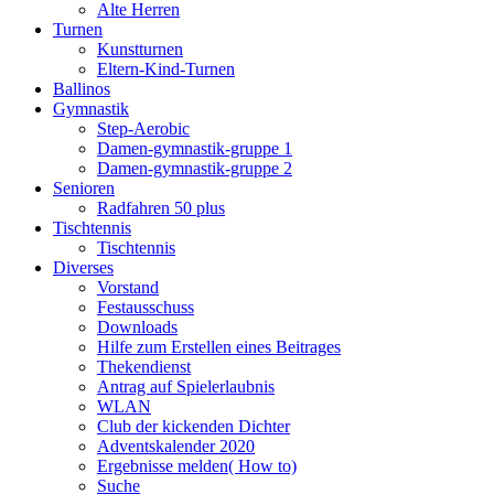
Alte Herren
Turnen
Kunstturnen
Eltern-Kind-Turnen
Ballinos
Gymnastik
Step-Aerobic
Damen-gymnastik-gruppe 1
Damen-gymnastik-gruppe 2
Senioren
Radfahren 50 plus
Tischtennis
Tischtennis
Diverses
Vorstand
Festausschuss
Downloads
Hilfe zum Erstellen eines Beitrages
Thekendienst
Antrag auf Spielerlaubnis
WLAN
Club der kickenden Dichter
Adventskalender 2020
Ergebnisse melden( How to)
Suche