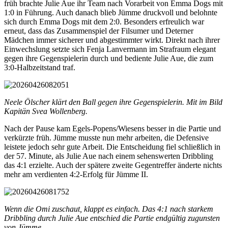
früh brachte Julie Aue ihr Team nach Vorarbeit von Emma Dogs mit
1:0 in Führung. Auch danach blieb Jümme druckvoll und belohnte
sich durch Emma Dogs mit dem 2:0. Besonders erfreulich war
erneut, dass das Zusammenspiel der Filsumer und Deterner
Mädchen immer sicherer und abgestimmter wirkt. Direkt nach ihrer
Einwechslung setzte sich Fenja Lanvermann im Strafraum elegant
gegen ihre Gegenspielerin durch und bediente Julie Aue, die zum
3:0-Halbzeitstand traf.
Neele Ölscher klärt den Ball gegen ihre Gegenspielerin. Mit im Bild
Kapitän Svea Wollenberg.
Nach der Pause kam Egels-Popens/Wiesens besser in die Partie und
verkürzte früh. Jümme musste nun mehr arbeiten, die Defensive
leistete jedoch sehr gute Arbeit. Die Entscheidung fiel schließlich in
der 57. Minute, als Julie Aue nach einem sehenswerten Dribbling
das 4:1 erzielte. Auch der spätere zweite Gegentreffer änderte nichts
mehr am verdienten 4:2-Erfolg für Jümme II.
Wenn die Omi zuschaut, klappt es einfach. Das 4:1 nach starkem
Dribbling durch Julie Aue entschied die Partie endgültig zugunsten
von Jümme.