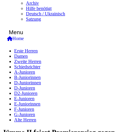
Archiv
Hilfe benötigt
Deutsch / Ukrainisch
Satzung
Menu
Home
Erste Herren
Damen
Zweite Herren
Schiedsrichter
A-Junioren
B-Juniorinnen
D-Juniorinnen
D-Junioren
D2-Junioren
E-Junioren
E-Juniorinnen
F-Junioren
G-Junioren
Alte Herren