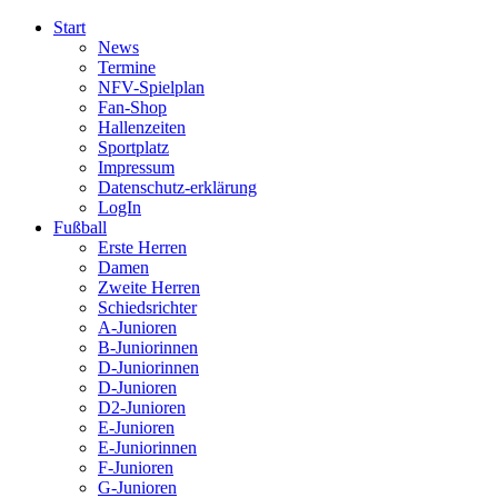
Start
News
Termine
NFV-Spielplan
Fan-Shop
Hallenzeiten
Sportplatz
Impressum
Datenschutz-erklärung
LogIn
Fußball
Erste Herren
Damen
Zweite Herren
Schiedsrichter
A-Junioren
B-Juniorinnen
D-Juniorinnen
D-Junioren
D2-Junioren
E-Junioren
E-Juniorinnen
F-Junioren
G-Junioren