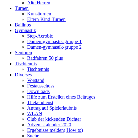
Alte Herren
Turnen
Kunstturnen
Eltern-Kind-Turnen
Ballinos
Gymnastik
Step-Aerobic
Damen-gymnastik-gruppe 1
Damen-gymnastik-gruppe 2
Senioren
Radfahren 50 plus
Tischtennis
Tischtennis
Diverses
Vorstand
Festausschuss
Downloads
Hilfe zum Erstellen eines Beitrages
Thekendienst
Antrag auf Spielerlaubnis
WLAN
Club der kickenden Dichter
Adventskalender 2020
Ergebnisse melden( How to)
Suche