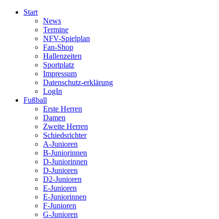
Start
News
Termine
NFV-Spielplan
Fan-Shop
Hallenzeiten
Sportplatz
Impressum
Datenschutz-erklärung
LogIn
Fußball
Erste Herren
Damen
Zweite Herren
Schiedsrichter
A-Junioren
B-Juniorinnen
D-Juniorinnen
D-Junioren
D2-Junioren
E-Junioren
E-Juniorinnen
F-Junioren
G-Junioren