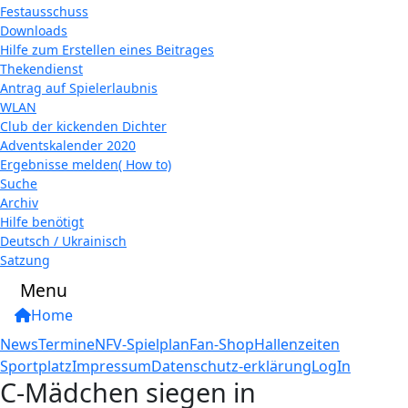
Festausschuss
Downloads
Hilfe zum Erstellen eines Beitrages
Thekendienst
Antrag auf Spielerlaubnis
WLAN
Club der kickenden Dichter
Adventskalender 2020
Ergebnisse melden( How to)
Suche
Archiv
Hilfe benötigt
Deutsch / Ukrainisch
Satzung
Menu
Home
News
Termine
NFV-Spielplan
Fan-Shop
Hallenzeiten
Sportplatz
Impressum
Datenschutz-erklärung
LogIn
C-Mädchen siegen in