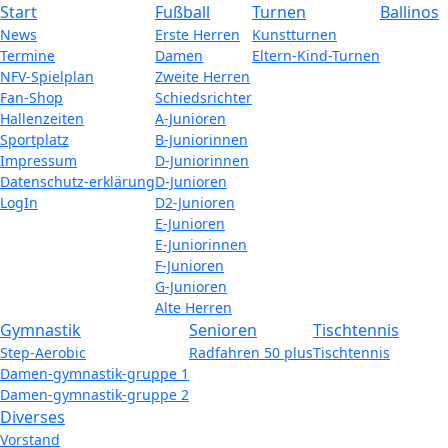
Start
Fußball
Turnen
Ballinos
News
Erste Herren
Kunstturnen
Termine
Damen
Eltern-Kind-Turnen
NFV-Spielplan
Zweite Herren
Fan-Shop
Schiedsrichter
Hallenzeiten
A-Junioren
Sportplatz
B-Juniorinnen
Impressum
D-Juniorinnen
Datenschutz-erklärung
D-Junioren
LogIn
D2-Junioren
E-Junioren
E-Juniorinnen
F-Junioren
G-Junioren
Alte Herren
Gymnastik
Senioren
Tischtennis
Step-Aerobic
Radfahren 50 plus
Tischtennis
Damen-gymnastik-gruppe 1
Damen-gymnastik-gruppe 2
Diverses
Vorstand