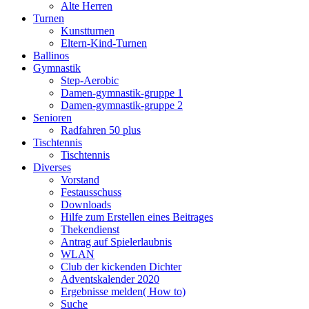
Alte Herren
Turnen
Kunstturnen
Eltern-Kind-Turnen
Ballinos
Gymnastik
Step-Aerobic
Damen-gymnastik-gruppe 1
Damen-gymnastik-gruppe 2
Senioren
Radfahren 50 plus
Tischtennis
Tischtennis
Diverses
Vorstand
Festausschuss
Downloads
Hilfe zum Erstellen eines Beitrages
Thekendienst
Antrag auf Spielerlaubnis
WLAN
Club der kickenden Dichter
Adventskalender 2020
Ergebnisse melden( How to)
Suche