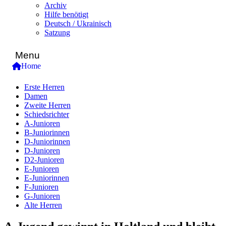
Archiv
Hilfe benötigt
Deutsch / Ukrainisch
Satzung
Menu
Home
Erste Herren
Damen
Zweite Herren
Schiedsrichter
A-Junioren
B-Juniorinnen
D-Juniorinnen
D-Junioren
D2-Junioren
E-Junioren
E-Juniorinnen
F-Junioren
G-Junioren
Alte Herren