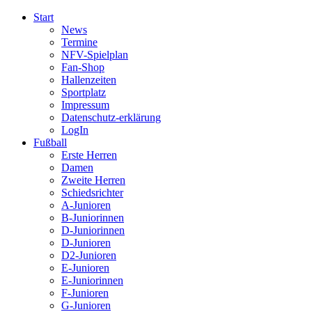
Start
News
Termine
NFV-Spielplan
Fan-Shop
Hallenzeiten
Sportplatz
Impressum
Datenschutz-erklärung
LogIn
Fußball
Erste Herren
Damen
Zweite Herren
Schiedsrichter
A-Junioren
B-Juniorinnen
D-Juniorinnen
D-Junioren
D2-Junioren
E-Junioren
E-Juniorinnen
F-Junioren
G-Junioren