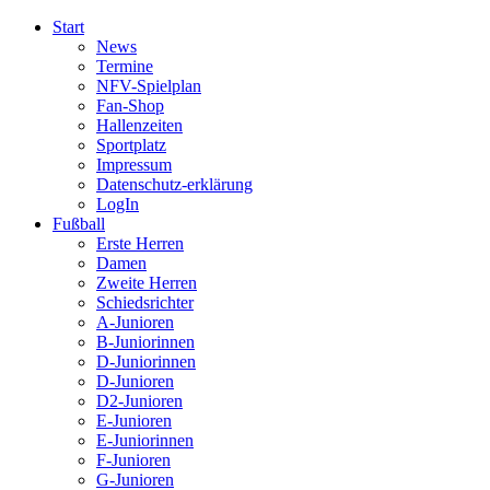
Start
News
Termine
NFV-Spielplan
Fan-Shop
Hallenzeiten
Sportplatz
Impressum
Datenschutz-erklärung
LogIn
Fußball
Erste Herren
Damen
Zweite Herren
Schiedsrichter
A-Junioren
B-Juniorinnen
D-Juniorinnen
D-Junioren
D2-Junioren
E-Junioren
E-Juniorinnen
F-Junioren
G-Junioren