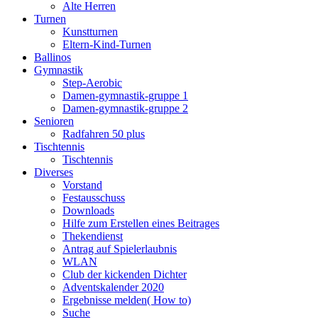
Alte Herren
Turnen
Kunstturnen
Eltern-Kind-Turnen
Ballinos
Gymnastik
Step-Aerobic
Damen-gymnastik-gruppe 1
Damen-gymnastik-gruppe 2
Senioren
Radfahren 50 plus
Tischtennis
Tischtennis
Diverses
Vorstand
Festausschuss
Downloads
Hilfe zum Erstellen eines Beitrages
Thekendienst
Antrag auf Spielerlaubnis
WLAN
Club der kickenden Dichter
Adventskalender 2020
Ergebnisse melden( How to)
Suche