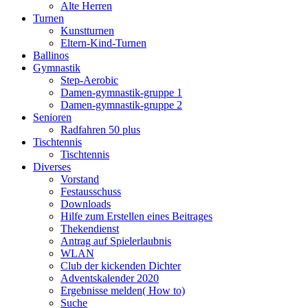
Alte Herren
Turnen
Kunstturnen
Eltern-Kind-Turnen
Ballinos
Gymnastik
Step-Aerobic
Damen-gymnastik-gruppe 1
Damen-gymnastik-gruppe 2
Senioren
Radfahren 50 plus
Tischtennis
Tischtennis
Diverses
Vorstand
Festausschuss
Downloads
Hilfe zum Erstellen eines Beitrages
Thekendienst
Antrag auf Spielerlaubnis
WLAN
Club der kickenden Dichter
Adventskalender 2020
Ergebnisse melden( How to)
Suche