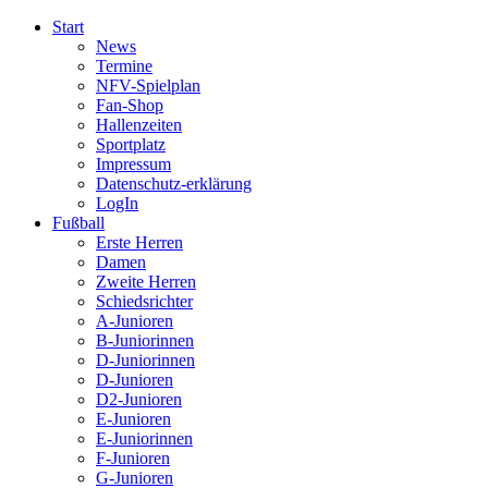
Start
News
Termine
NFV-Spielplan
Fan-Shop
Hallenzeiten
Sportplatz
Impressum
Datenschutz-erklärung
LogIn
Fußball
Erste Herren
Damen
Zweite Herren
Schiedsrichter
A-Junioren
B-Juniorinnen
D-Juniorinnen
D-Junioren
D2-Junioren
E-Junioren
E-Juniorinnen
F-Junioren
G-Junioren