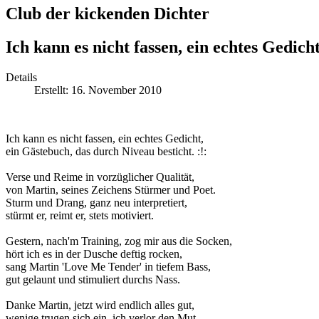
Club der kickenden Dichter
Ich kann es nicht fassen, ein echtes Gedich
Details
Erstellt: 16. November 2010
Ich kann es nicht fassen, ein echtes Gedicht,
ein Gästebuch, das durch Niveau besticht. :!:
Verse und Reime in vorzüglicher Qualität,
von Martin, seines Zeichens Stürmer und Poet.
Sturm und Drang, ganz neu interpretiert,
stürmt er, reimt er, stets motiviert.
Gestern, nach'm Training, zog mir aus die Socken,
hört ich es in der Dusche deftig rocken,
sang Martin 'Love Me Tender' in tiefem Bass,
gut gelaunt und stimuliert durchs Nass.
Danke Martin, jetzt wird endlich alles gut,
wenige trugen sich ein, ich verlor den Mut.