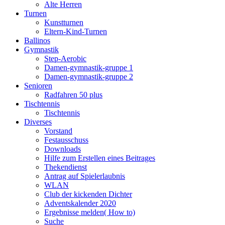
Alte Herren
Turnen
Kunstturnen
Eltern-Kind-Turnen
Ballinos
Gymnastik
Step-Aerobic
Damen-gymnastik-gruppe 1
Damen-gymnastik-gruppe 2
Senioren
Radfahren 50 plus
Tischtennis
Tischtennis
Diverses
Vorstand
Festausschuss
Downloads
Hilfe zum Erstellen eines Beitrages
Thekendienst
Antrag auf Spielerlaubnis
WLAN
Club der kickenden Dichter
Adventskalender 2020
Ergebnisse melden( How to)
Suche