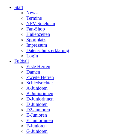
Start
News
Termine
NFV-Spielplan
Fan-Shop
Hallenzeiten
Sportplatz
Impressum
Datenschutz-erklärung
LogIn
Fußball
Erste Herren
Damen
Zweite Herren
Schiedsrichter
A-Junioren
B-Juniorinnen
D-Juniorinnen
D-Junioren
D2-Junioren
E-Junioren
E-Juniorinnen
F-Junioren
G-Junioren