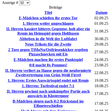
Anzeige #
Beiträge
Titel
Datum
E-Mädchen schießen ihr erstes Tor
02.09.25
1. Herren weiter ungeschlagen
01.09.25
II. Herren kassiert bitteres Gegentor, holt aber ein
31.08.25
Remis im Heimspiel gegen Holthusen
Abheben in die Welt der Luftfahrt
30.08.25
Neue Trikots für die Zweite
29.08.25
2 Tore gegen TiMoNo/Ostfriesenkicker ergeben
27.08.25
Pizzaschnecken mit Eis
E-Mädchen machen ihr erstes Punktspiel
24.08.25
0:8 macht 8x Pommes!
23.08.25
II. Herren verliert zu Hause gegen die neuformierte
22.08.25
Zweitvertretung von Grün-Weiß Firrel
1. Herren: Erstes Auswärtsspiel endet mit Remis
19.08.25
1. Herren: Torfestival endet 7:1
18.08.25
II. Herren gewinnt nach umkämpfter Partie auch
17.08.25
auswärts in Klostermoor
B-Mädchen siegen nach 0:2 Rückstand im
17.08.25
Elfmeterschießen