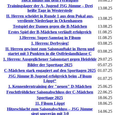
Hoch hinaus mit dem Ferienpass
16.08.25
Trainingslager der A- Jugend JSG Jümme – Drei
13.08.25
heiße Tage in Westerstede
II. Herren scheidet in Runde 1 aus dem Pokal aus,
13.08.25
verdiente Niederlage in Ockenhausen
Testspiel der Damen gegen die B-Mädchen
13.08.25
Erstes Spiel der B-Mädchen verläuft erfolgreich
11.08.25
1.Herren: Super-Samstag in Filsum
11.08.25
1. Herren: Derbysieg!
03.08.25
II. Herren gewinnt zum Saisonauftakt in Ihren und
03.08.25
startet mit 3 Punkten in die Ostfrieslandklasse C
1. Herren: Ausgeglichener Saisonstart gegen Heisfelde
29.07.25
Bilder der Sporttage 2025
05.07.25
C-Mädchen stark engagiert auf den Sporttagen 2025
01.07.25
JSG Jümme B-Jugend erfolgreich beim „Filsum
01.07.25
Löppt“
1. Kennenlerntraining der "neuen" D-Mädchen
25.06.25
Feuchtfröhlicher Saisonabschluss der C-Mädchen
22.06.25
Sporttage 2025
18.06.25
11. Filsum Löppt
18.06.25
Hitzeschlacht zum Saisonabschluss – JSG Jümme
14.06.25
siegt souverän mit 3:0