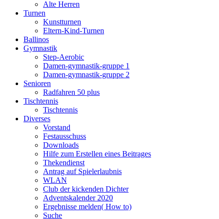
Alte Herren
Turnen
Kunstturnen
Eltern-Kind-Turnen
Ballinos
Gymnastik
Step-Aerobic
Damen-gymnastik-gruppe 1
Damen-gymnastik-gruppe 2
Senioren
Radfahren 50 plus
Tischtennis
Tischtennis
Diverses
Vorstand
Festausschuss
Downloads
Hilfe zum Erstellen eines Beitrages
Thekendienst
Antrag auf Spielerlaubnis
WLAN
Club der kickenden Dichter
Adventskalender 2020
Ergebnisse melden( How to)
Suche