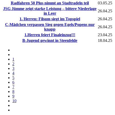
Radfahren 50 Plus nimmt an Stadtradeln teil
03.05.25
JSG Jümme zeigt starke Leistung – bittere Niederlage
26.04.25
in Leer
1. Herren: Filsum siegt im Topspiel
26.04.25
C-Mädchen verpassen Sieg gegen Egels/Popens nur
26.04.25
knapp
1.Herren feiert Finaleinzug!!!
23.04.25
B-Jugend gewinnt in Steenfelde
18.04.25
1
2
3
4
5
6
7
8
9
10