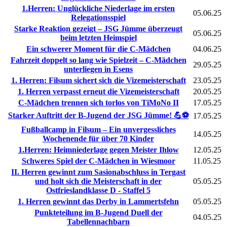
1.Herren: Unglückliche Niederlage im ersten
05.06.25
Relegationsspiel
Starke Reaktion gezeigt – JSG Jümme überzeugt
05.06.25
beim letzten Heimspiel
Ein schwerer Moment für die C-Mädchen
04.06.25
Fahrzeit doppelt so lang wie Spielzeit – C-Mädchen
29.05.25
unterliegen in Esens
1. Herren: Filsum sichert sich die Vizemeisterschaft
23.05.25
1. Herren verpasst erneut die Vizemeisterschaft
20.05.25
C-Mädchen trennen sich torlos von TiMoNo II
17.05.25
Starker Auftritt der B-Jugend der JSG Jümme! 💪⚽
17.05.25
Fußballcamp in Filsum – Ein unvergessliches
14.05.25
Wochenende für über 70 Kinder
1.Herren: Heimniederlage gegen Meister Ihlow
12.05.25
Schweres Spiel der C-Mädchen in Wiesmoor
11.05.25
II. Herren gewinnt zum Sasionabschluss in Tergast
und holt sich die Meisterschaft in der
05.05.25
Ostfrieslandklasse D - Staffel 5
1. Herren gewinnt das Derby in Lammertsfehn
05.05.25
Punkteteilung im B-Jugend Duell der
04.05.25
Tabellennachbarn