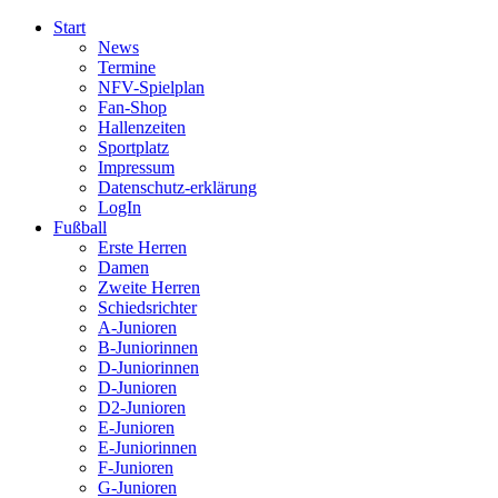
Start
News
Termine
NFV-Spielplan
Fan-Shop
Hallenzeiten
Sportplatz
Impressum
Datenschutz-erklärung
LogIn
Fußball
Erste Herren
Damen
Zweite Herren
Schiedsrichter
A-Junioren
B-Juniorinnen
D-Juniorinnen
D-Junioren
D2-Junioren
E-Junioren
E-Juniorinnen
F-Junioren
G-Junioren